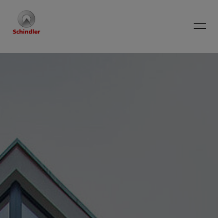
Ihre Privatsphäre
Wenn Sie eine Website besuchen, kann diese Informationen über Ihren
Browser abrufen oder speichern. Dies geschieht meist in Form von
Cookies. Hierbei kann es sich um Informationen über Sie, Ihre
Einstellungen oder Ihr Gerät handeln. Meist werden die Informationen
verwendet, um die erwartungsgemäße Funktion der Website zu
gewährleisten. Durch diese Informationen werden Sie normalerweise
nicht direkt identifiziert. Dadurch kann Ihnen aber ein personalisierteres
Web-Erlebnis geboten werden. Da wir Ihr Recht auf Datenschutz
respektieren, können Sie sich entscheiden, bestimmte Arten von Cookies
nicht zulassen. Klicken Sie auf die verschiedenen Kategorieüberschriften,
um mehr zu erfahren und unsere Standardeinstellungen zu ändern. Die
Blockierung bestimmter Arten von Cookies kann jedoch zu einer
beeinträchtigten Erfahrung mit der von uns zur Verfügung gestellten