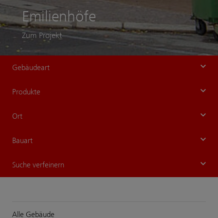
Nach
lienhöfe
sma
jekt
Zum Pro
Gebäudeart
Produkte
Ort
Bauart
Suche verfeinern
Alle Gebäude